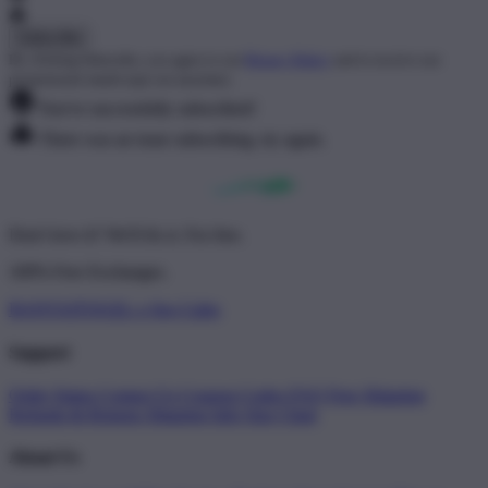
By clicking Subscribe, you agree to our
Privacy Policy
and to receive our
promotional emails (opt out anytime).
You've successfully subscribed!
There was an issue subscribing, try again.
Don't love it? We'll fix it. For free.
100% Free Exchanges.
BANTAITOGEL x Seo Cules
Support
Order Status
Contact Us
Coupon Codes
FAQ
Free Shipping
Refunds & Returns
Shipping Info
Size Chart
About Us