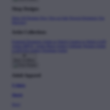
Shop Designs
Shop All Designs
New Tees on Sale
Newest Designers
Tag
Directory
Artist Collections
Featured Designers
Artists to Watch
Creators to Watch
AAPI
Artists
BIPOC Artists
Black Artists
Celebrate Women Artists
LGBTQIA Artists
Ukrainian Artists
Back To Menu
Adult Apparel
T-Shirts
Shorts
New!