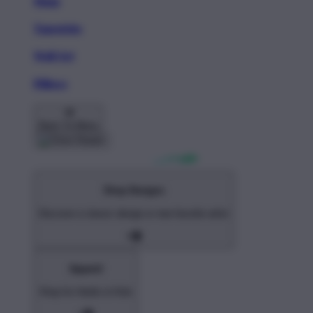
Mugs
Tapestries
Wall Art
Pillows
Back To Menu
Shop Designs
Discover a classic design or new favorite artist
Apparel
Shop for Adults & Kids