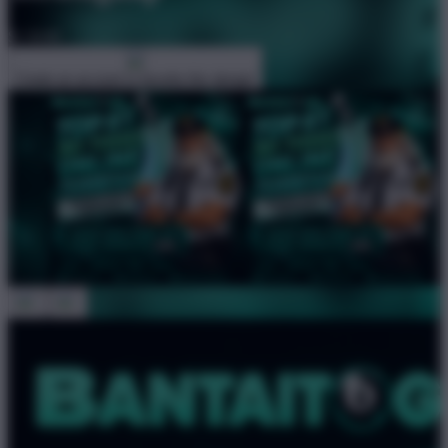
$1
$100
Create an account to favorite this design!