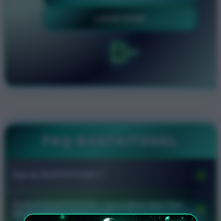
LOGIN DISINI
FAQ BANTAITOGEL
+
Apa itu BANTAITOGEL?
BANTAITOGEL platform togel online yang menyediakan
Apakah BANTAITOGEL menyajikan data Toto
+
berbagai pilihan pasaran Toto terlengkap hadiah terbesar
Macau terbaru setiap hari?