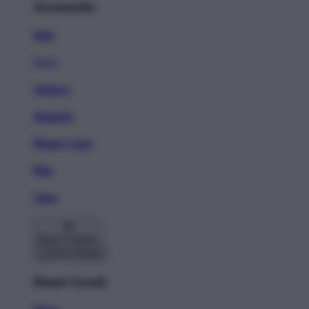
Accessories
Hats
New!
Stickers
Magnets
Phone Cases
Pins
Totes
Back To Menu
Home Goods