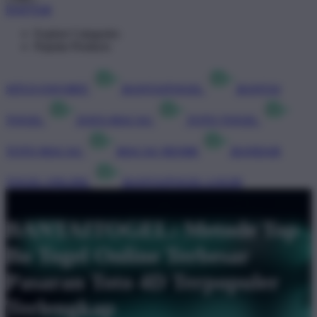
DAFTAR
Explore Categories
Popular Products
SITUS FAVORIT
BANTAITOGEL
BANTAI
TOGEL
DATA MACAU
TOTO TOGEL
TOTO MACAU
MACAU RESMI
BANDAR
TOGEL ONLINE
BANTAITOGEL LOGIN
Design ID: 74165272
BANTAITOGEL: Metode Top
Bo Togel Online Terbesar
Pasaran Toto 4D Terpopuler
Terlengkap