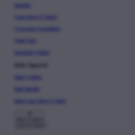
Hoodies
Long Sleeve T-Shirts
Crewneck Sweatshirts
Tank Tops
Baseball T-Shirts
Kids Apparel
Kids T-Shirts
Kids Hoodie
Kids Long Sleeve T-Shirt
Back To Menu