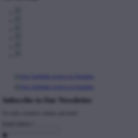
Subscribe to Our Newsletter
For sales, exclusive content, and more!
Email Address
*